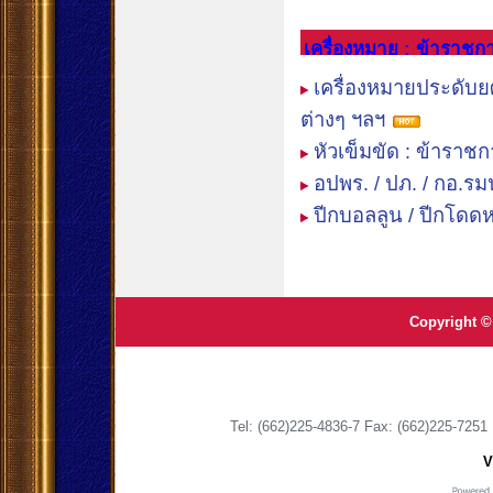
เครื่องหมาย : ข้าราชก
เครื่องหมายประดับย
ต่างๆ ฯลฯ
หัวเข็มขัด : ข้าราช
อปพร. / ปภ. / กอ.ร
ปีกบอลลูน / ปีกโดด
Copyright ©
Tel: (662)225-4836-7 Fax: (662)225-725
V