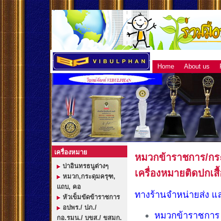
Home
About us
เครื่องหมาย
หมวกข้าราชการ/กระด
บ่าอินทรธนูต่างๆ
เครื่องหมายติดปกเสื
หมวก,กระดุมครุฑ,
แถบ, คอ
ทางร้านจำหน่ายส่ง แล
หัวเข็มขัดข้าราชการ
อปพร./ ปภ./
หมวกข้าราชการ 
กอ.รมน./ บขส./ ขสมก.